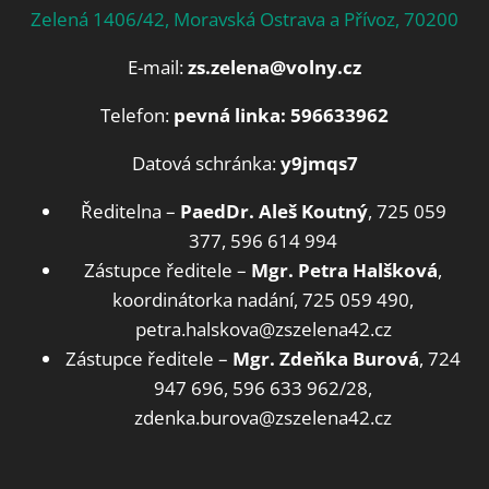
Zelená 1406/42, Moravská Ostrava a Přívoz, 70200
E-mail:
zs.zelena@volny.cz
Telefon:
pevná linka: 596633962
Datová schránka:
y9jmqs7
Ředitelna –
PaedDr. Aleš Koutný
, 725 059
377, 596 614 994
Zástupce ředitele –
Mgr. Petra Halšková
,
koordinátorka nadání, 725 059 490,
petra.halskova@zszelena42.cz
Zástupce ředitele –
Mgr. Zdeňka Burová
, 724
947 696, 596 633 962/28,
zdenka.burova@zszelena42.cz