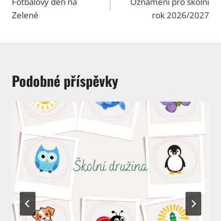
pro
Fotbalový den na
Oznámení pro školní
Zelené
rok 2026/2027
příspěvek
Podobné příspěvky