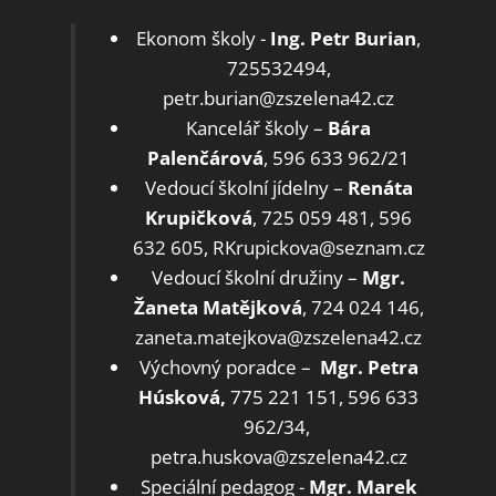
Ekonom školy -
Ing. Petr Burian
,
725532494,
petr.burian@zszelena42.cz
Kancelář školy –
Bára
Palenčárová
, 596 633 962/21
Vedoucí školní jídelny –
Renáta
Krupičková
, 725 059 481, 596
632 605, RKrupickova@seznam.cz
Vedoucí školní družiny –
Mgr.
Žaneta Matějková
, 724 024 146,
zaneta.matejkova@zszelena42.cz
Výchovný poradce –
Mgr.
Petra
Húsková,
775 221 151, 596 633
962/34,
petra.huskova@zszelena42.cz
Speciální pedagog -
Mgr. Marek