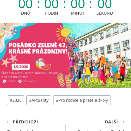
00
:
00
:
00
:
00
DNŮ
HODIN
MINUT
SEKUND
Štítky
#
2026
#
Aktuality
#
Pro rodiče a přátele školy
příspěvků:
Navigace
PŘEDCHOZÍ
DALŠÍ