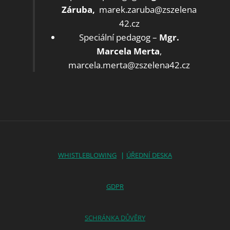
Záruba,
marek.zaruba@zszelena
42.cz
Speciální pedagog –
Mgr.
Marcela Merta
,
marcela.merta@zszelena42.cz
WHISTLEBLOWING
|
ÚŘEDNÍ DESKA
GDPR
SCHRÁNKA DŮVĚRY