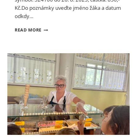
Kč.Do poznámky uveďte jméno žáka a datum
odkdy…
P
READ MORE
L
A
T
B
A
S
T
R
A
V
N
É
H
O
N
A