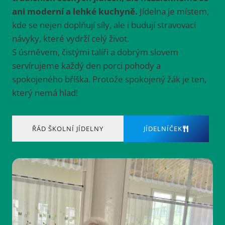
ani moderní a lehké kuchyně.
Jídelna je místem,
kde se nejen doplňují síly, ale i budují stravovací
návyky, které vydrží celý život.
S úsměvem, čistými talíři a dobrým slovem
servírujeme každý den porci pohody a
spokojeného bříška. Protože spokojený žák je ten,
který nemá hlad!
ŘÁD ŠKOLNÍ JÍDELNY
JÍDELNÍČEK