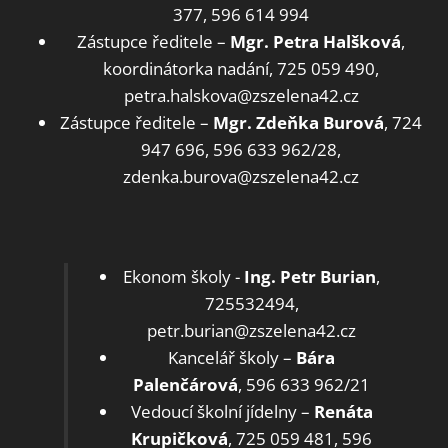
377, 596 614 994
Zástupce ředitele –
Mgr. Petra Halšková
,
koordinátorka nadání, 725 059 490,
petra.halskova@zszelena42.cz
Zástupce ředitele –
Mgr. Zdeňka Burová
, 724
947 696, 596 633 962/28,
zdenka.burova@zszelena42.cz
Ekonom školy -
Ing. Petr Burian
,
725532494,
petr.burian@zszelena42.cz
Kancelář školy –
Bára
Palenčárová
, 596 633 962/21
Vedoucí školní jídelny –
Renáta
Krupičková
, 725 059 481, 596