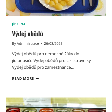
K
P
R
O
M
JÍDELNA
I
Výdej obědů
M
O
By
Administrace
26/08/2025
Š
K
Výdej obědů pro nemocné žáky do
O
L
jídlonosiče Výdej obědů pro cizí strávníky
S
Výdej obědů pro zaměstnance…
K
É
V
READ MORE
S
Ý
T
D
R
E
Á
J
V
O
N
B