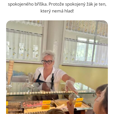
spokojeného bříška. Protože spokojený žák je ten,
A
V
který nemá hlad!
Y