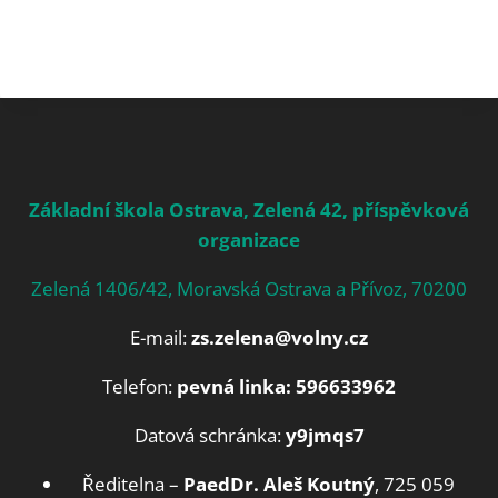
Základní škola Ostrava, Zelená 42, příspěvková
organizace
Zelená 1406/42, Moravská Ostrava a Přívoz, 70200
E-mail:
zs.zelena@volny.cz
Telefon:
pevná linka: 596633962
Datová schránka:
y9jmqs7
Ředitelna –
PaedDr. Aleš Koutný
, 725 059