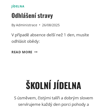
Z
Á
JÍDELNA
Ř
Odhlášení stravy
Í
2
By
Administrace
26/08/2025
0
2
V případě absence delší než 1 den, musíte
5
(
odhlásit obědy:
Ž
Á
O
READ MORE
C
D
I
H
)
L
Á
Š
E
ŠKOLNÍ JÍDELNA
N
Í
S
S úsměvem, čistými talíři a dobrým slovem
T
servírujeme každý den porci pohody a
R