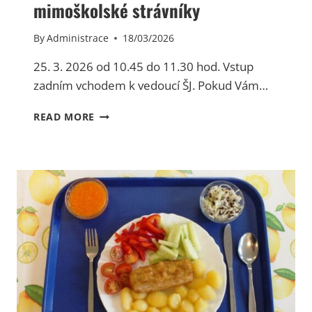
2
mimoškolské strávníky
0
2
By
Administrace
18/03/2026
6
(
25. 3. 2026 od 10.45 do 11.30 hod. Vstup
Ž
zadním vchodem k vedoucí ŠJ. Pokud Vám…
Á
C
P
READ MORE
I
R
)
O
D
E
J
S
T
R
A
V
E
N
E