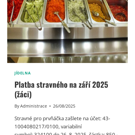
Í
Ě
K
D
Y
Ů
JÍDELNA
Platba stravného na září 2025
(žáci)
By
Administrace
26/08/2025
Stravné pro prvňáčka zašlete na účet: 43-
1004080217/0100, variabilní
symbol: 324100 do 26. 8. 2025, částka: 850,-