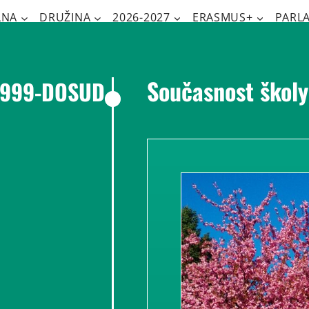
LNA
DRUŽINA
2026-2027
ERASMUS+
PARL
Současnost školy
1999-DOSUD